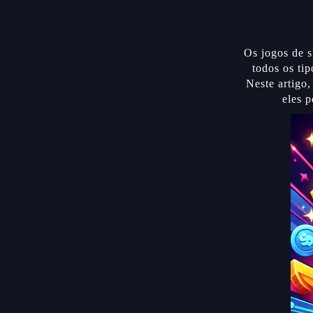
Os jogos de s
todos os ti
Neste artigo,
eles 