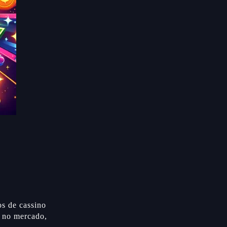
s de cassino
s no mercado,