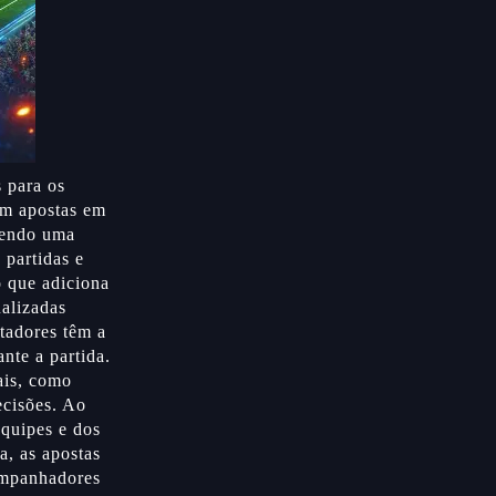
 para os
am apostas em
cendo uma
 partidas e
o que adiciona
alizadas
stadores têm a
nte a partida.
ais, como
ecisões. Ao
equipes e dos
a, as apostas
ompanhadores