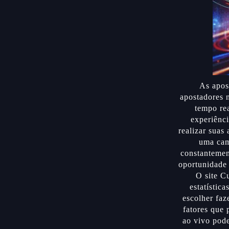
As apos
apostadores 
tempo re
experiênci
realizar suas
uma cam
constantement
oportunidade 
O site C
estatístic
escolher faz
fatores que 
ao vivo pod