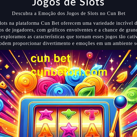
Jogos de Slots
Descubra a Emoção dos Jogos de Slots no Cun Bet
lots na plataforma Cun Bet oferecem uma variedade incrível 
pos de jogadores, com gráficos envolventes e a chance de gran
 exploramos as características que tornam esses jogos tão cat
podem proporcionar divertimento e emoções em um ambiente s