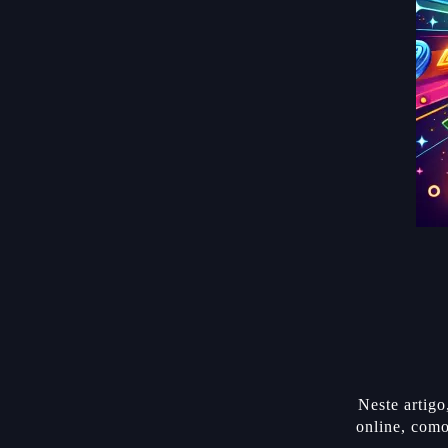
Neste artig
online, como