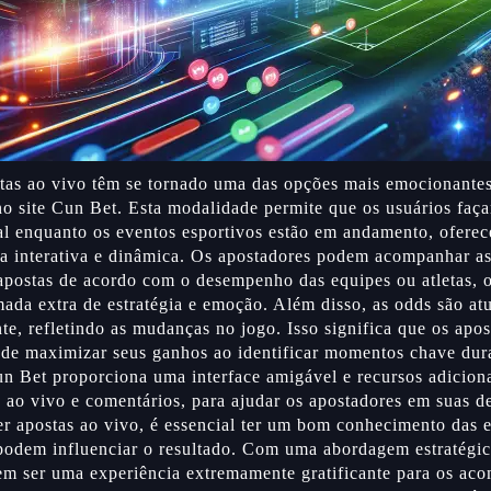
tas ao vivo têm se tornado uma das opções mais emocionantes
no site Cun Bet. Esta modalidade permite que os usuários faç
al enquanto os eventos esportivos estão em andamento, ofere
a interativa e dinâmica. Os apostadores podem acompanhar as
 apostas de acordo com o desempenho das equipes ou atletas, 
ada extra de estratégia e emoção. Além disso, as odds são atu
e, refletindo as mudanças no jogo. Isso significa que os apo
de maximizar seus ganhos ao identificar momentos chave dura
un Bet proporciona uma interface amigável e recursos adicion
as ao vivo e comentários, para ajudar os apostadores em suas d
er apostas ao vivo, é essencial ter um bom conhecimento das 
podem influenciar o resultado. Com uma abordagem estratégic
em ser uma experiência extremamente gratificante para os ac