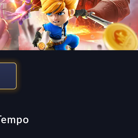
 Tempo