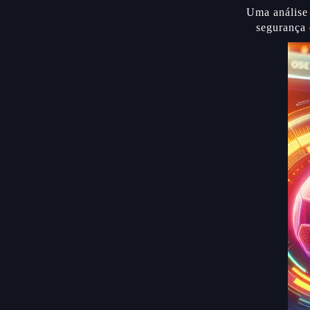
Uma análise 
segurança 