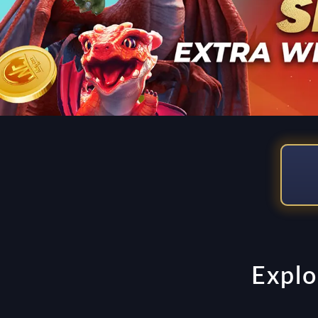
Explo