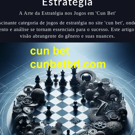
Estratégia
A Arte da Estratégia nos Jogos em 'Cun Bet'
scinante categoria de jogos de estratégia no site 'cun bet', ond
nto e análise se tornam essenciais para o sucesso. Este artig
visão abrangente do gênero e suas nuances.