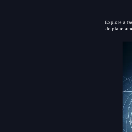
Explore a fa
de planejame