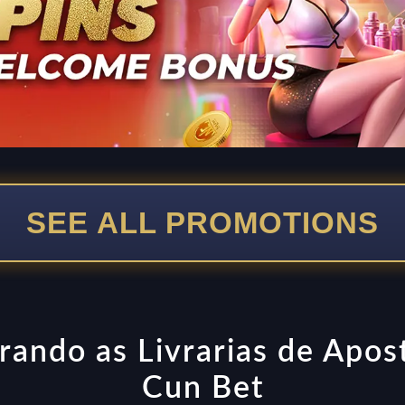
SEE ALL PROMOTIONS
rando as Livrarias de Apos
Cun Bet