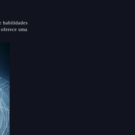
e habilidades
o oferece uma