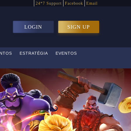
24*7 Support
Facebook
Email
LOGIN
SIGN UP
NTOS
ESTRATÉGIA
EVENTOS