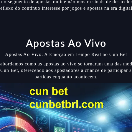
 no segmento de apostas online não mostra sinais de desacele
reflexo do contínuo interesse por jogos e apostas na era digital
Apostas Ao Vivo
Apostas Ao Vivo: A Emoção em Tempo Real no Cun Bet
, abordamos como as apostas ao vivo se tornaram uma das mod
Cun Bet, oferecendo aos apostadores a chance de participar 
partidas enquanto acontecem.