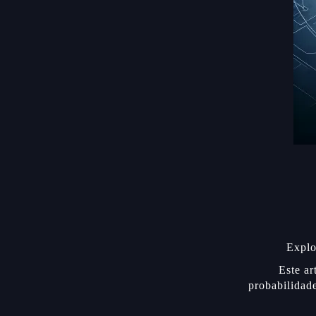
Explo
Este ar
probabilidade