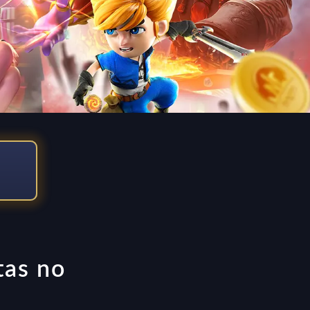
tas no