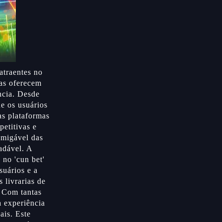
atraentes no
ias oferecem
ncia. Desde
ue os usuários
as plataformas
etitivas e
amigável das
radável. A
 no 'cun bet'
suários e a
 livrarias de
. Com tantas
a experiência
ais. Este