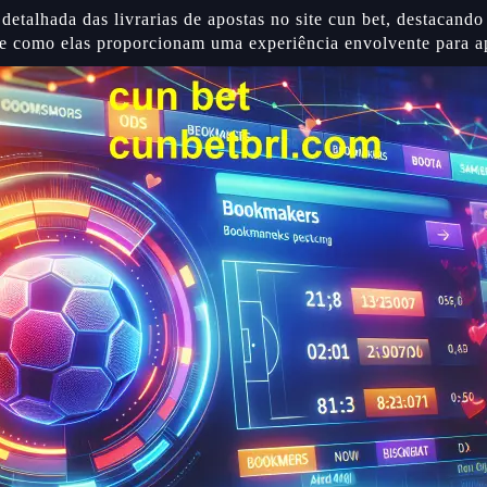
detalhada das livrarias de apostas no site cun bet, destacando 
e como elas proporcionam uma experiência envolvente para a