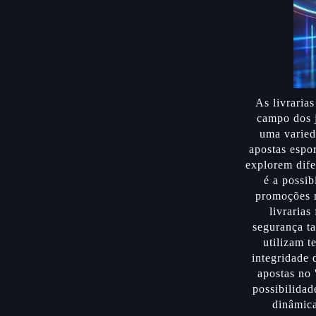
As livraria
campo dos j
uma varied
apostas espor
explorem dife
é a possi
promoções r
livrarias
segurança ta
utilizam t
integridade 
apostas no 
possibilidad
dinâmica