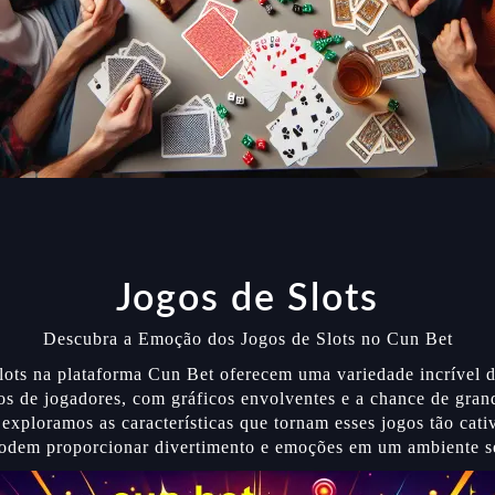
Jogos de Slots
Descubra a Emoção dos Jogos de Slots no Cun Bet
lots na plataforma Cun Bet oferecem uma variedade incrível 
pos de jogadores, com gráficos envolventes e a chance de gran
 exploramos as características que tornam esses jogos tão cat
podem proporcionar divertimento e emoções em um ambiente s