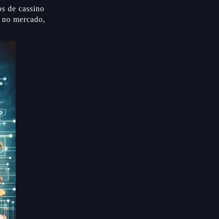
s de cassino
s no mercado,