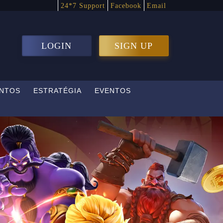
24*7 Support
Facebook
Email
LOGIN
SIGN UP
NTOS
ESTRATÉGIA
EVENTOS