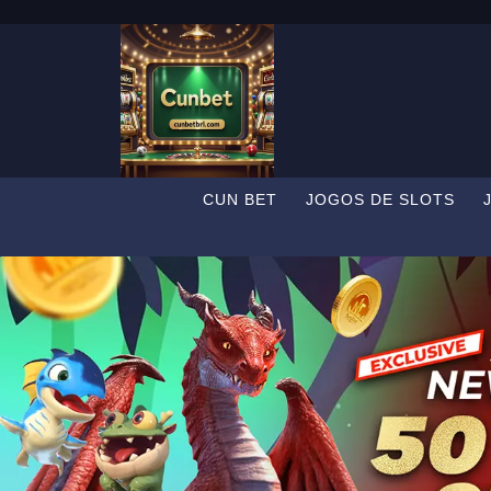
CUN BET
JOGOS DE SLOTS