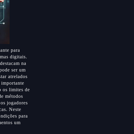
ante para
mas digitais.
 destacam na
 pode ser um
tar atrelados
 importante
 os limites de
 de métodos
 os jogadores
cas. Neste
ondições para
amentos um