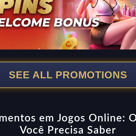
SEE ALL PROMOTIONS
mentos em Jogos Online: 
Você Precisa Saber