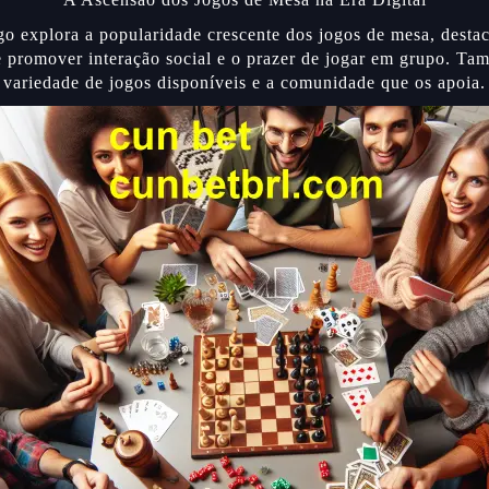
igo explora a popularidade crescente dos jogos de mesa, desta
 promover interação social e o prazer de jogar em grupo. Ta
variedade de jogos disponíveis e a comunidade que os apoia.