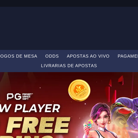
JOGOS DE MESA
ODDS
APOSTAS AO VIVO
PAGAME
LIVRARIAS DE APOSTAS