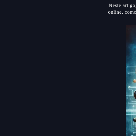
Neste artig
online, como