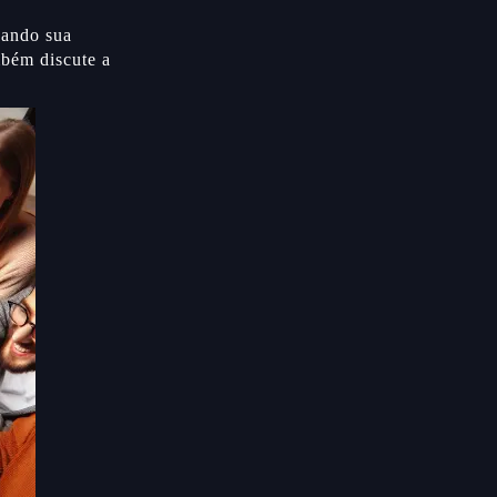
cando sua
mbém discute a