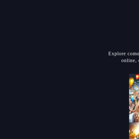
Explore como 
online,