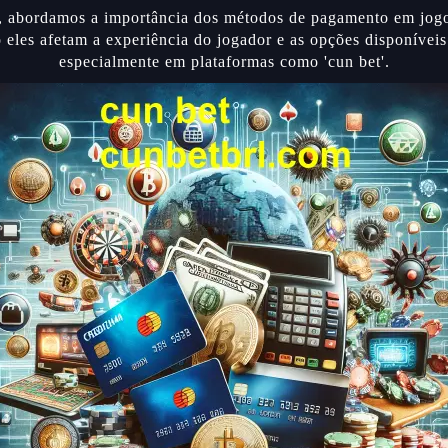
o, abordamos a importância dos métodos de pagamento em jogo
 eles afetam a experiência do jogador e as opções disponívei
especialmente em plataformas como 'cun bet'.