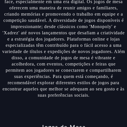
face, especialmente em uma era digital. Os jogos de mesa
oferecem uma maneira de reunir amigos e familiares,
criando memórias e promovendo o trabalho em equipe e a
competição saudável. A diversidade de jogos disponíveis é
impressionante; desde clássicos como 'Monopoly' e
'Xadrez' até novos lançamentos que desafiam a criatividade
e a estratégia dos jogadores. Plataformas online e lojas
especializadas têm contribuído para o fácil acesso a uma
variedade de títulos e expedições de novos jogadores. Além
disso, a comunidade de jogos de mesa é vibrante e
acolhedora, com eventos, competições e feiras que
permitem aos jogadores se conectarem e compartilharem
suas experiências. Para quem está começando, é
recomendável explorar diferentes estilos de jogos para
encontrar aqueles que melhor se adequam ao seu gosto e às
suas preferências sociais.