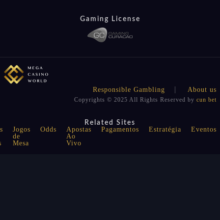
Gaming License
Responsible Gambling
About us
Copyrights © 2025 All Rights Reserved by
cun bet
Related Sites
s
Jogos
Odds
Apostas
Pagamentos
Estratégia
Eventos
de
Ao
s
Mesa
Vivo